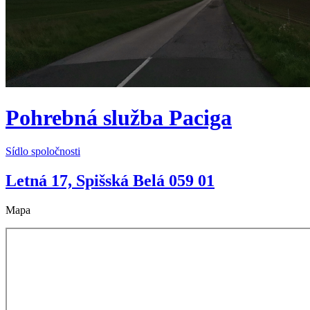
Pohrebná služba Paciga
Sídlo spoločnosti
Letná 17, Spišská Belá 059 01
Mapa