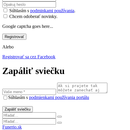
Súhlasím s
podminkami používania
.
Chcem odoberať novinky.
Google captcha goes here...
Alebo
Registrovať sa cez Facebook
Zapáliť sviečku
Súhlasím s
podmienkami používania portálu
Funerio.sk