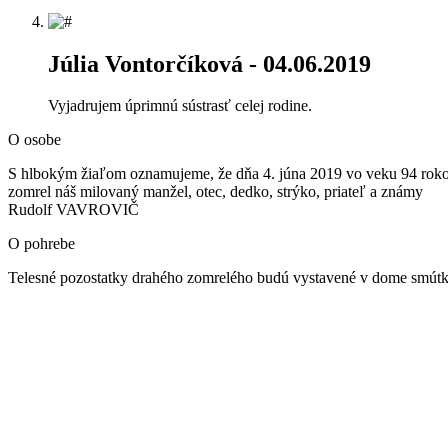
Júlia Vontorčíková
- 04.06.2019
Vyjadrujem úprimnú sústrasť celej rodine.
O osobe
S hlbokým žiaľom oznamujeme, že dňa 4. júna 2019 vo veku 94 rok
zomrel náš milovaný manžel, otec, dedko, strýko, priateľ a známy
Rudolf VAVROVIČ
O pohrebe
Telesné pozostatky drahého zomrelého budú vystavené v dome smútku