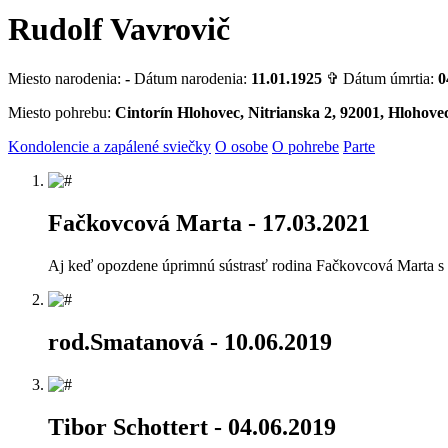
Rudolf Vavrovič
Miesto narodenia:
-
Dátum narodenia:
11.01.1925
✞ Dátum úmrtia:
0
Miesto pohrebu:
Cintorín Hlohovec, Nitrianska 2, 92001, Hlohove
Kondolencie a zapálené sviečky
O osobe
O pohrebe
Parte
Fačkovcová Marta
- 17.03.2021
Aj keď opozdene úprimnú sústrasť rodina Fačkovcová Marta s
rod.Smatanová
- 10.06.2019
Tibor Schottert
- 04.06.2019