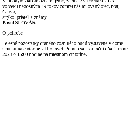
S hlbokým žiaľom oznamujeme, že dňa 25. februára 2023
vo veku nedožitých 49 rokov zomrel náš milovaný otec, brat,
švagor,
strýko, priateľ a známy
Pavol SLOVÁK
O pohrebe
Telesné pozostatky drahého zosnulého budú vystavené v dome
smútku na cintoríne v Hlohovci. Pohreb sa uskutoční dňa 2. marca
2023 o 15:00 hodine na miestnom cintoríne.