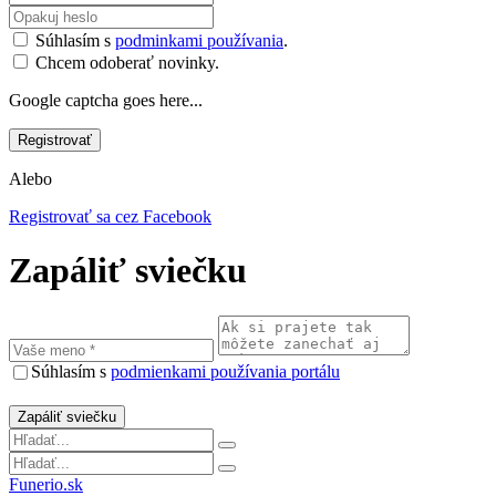
Súhlasím s
podminkami používania
.
Chcem odoberať novinky.
Google captcha goes here...
Alebo
Registrovať sa cez Facebook
Zapáliť sviečku
Súhlasím s
podmienkami používania portálu
Funerio.sk