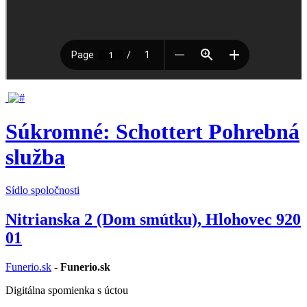
Súkromné: Schottert Pohrebná
služba
Sídlo spoločnosti
Nitrianska 2 (Dom smútku), Hlohovec 920
01
Funerio.sk
-
Funerio.sk
Digitálna spomienka s úctou