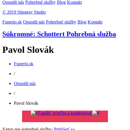
Opustili nás
Pohrebné služby
Blog
Kontakt
© 2019 Stingray Studio
Funerio.sk
Opustili nás
Pohrebné služby
Blog
Kontakt
Súkromné: Schottert Pohrebná služba
Pavol Slovák
Funerio.sk
/
Opustili nás
/
Pavol Slovák
Zapáliť sviečku a kondolovať
Vstup pre pohrebné služby:
Prihlásiť sa