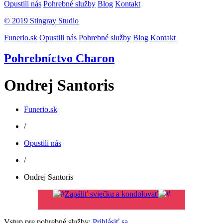
Opustili nás
Pohrebné služby
Blog
Kontakt
© 2019 Stingray Studio
Funerio.sk
Opustili nás
Pohrebné služby
Blog
Kontakt
Pohrebníctvo Charon
Ondrej Santoris
Funerio.sk
/
Opustili nás
/
Ondrej Santoris
Zapáliť sviečku a kondolovať
Vstup pre pohrebné služby:
Prihlásiť sa