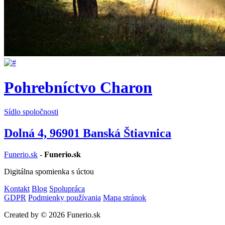
Pohrebníctvo Charon
Sídlo spoločnosti
Dolná 4, 96901 Banská Štiavnica
Funerio.sk
-
Funerio.sk
Digitálna spomienka s úctou
Kontakt
Blog
Spolupráca
GDPR
Podmienky používania
Mapa stránok
Created by © 2026 Funerio.sk