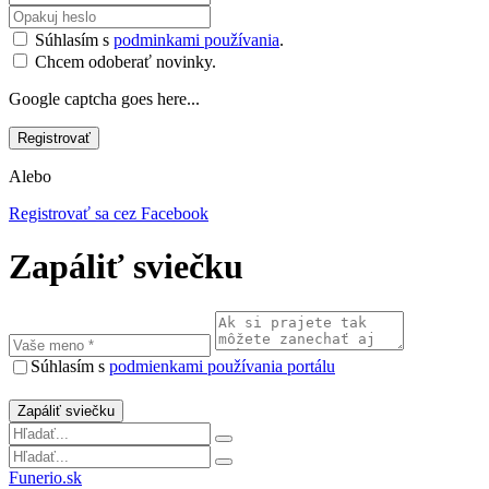
Súhlasím s
podminkami používania
.
Chcem odoberať novinky.
Google captcha goes here...
Alebo
Registrovať sa cez Facebook
Zapáliť sviečku
Súhlasím s
podmienkami používania portálu
Funerio.sk