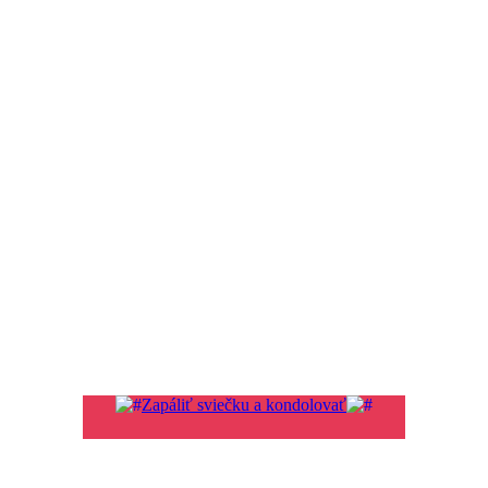
Zapáliť sviečku a kondolovať