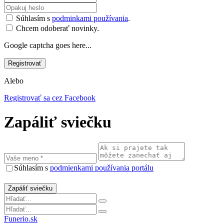
Súhlasím s
podminkami používania
.
Chcem odoberať novinky.
Google captcha goes here...
Alebo
Registrovať sa cez Facebook
Zapáliť sviečku
Súhlasím s
podmienkami používania portálu
Funerio.sk