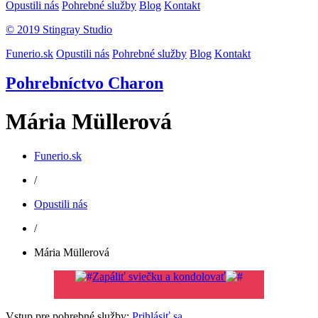
Opustili nás
Pohrebné služby
Blog
Kontakt
© 2019 Stingray Studio
Funerio.sk
Opustili nás
Pohrebné služby
Blog
Kontakt
Pohrebníctvo Charon
Mária Müllerová
Funerio.sk
/
Opustili nás
/
Mária Müllerová
Zapáliť sviečku a kondolovať
Vstup pre pohrebné služby:
Prihlásiť sa