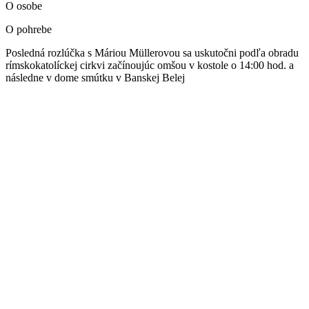
O osobe
O pohrebe
Posledná rozlúčka s Máriou Müllerovou sa uskutočni podľa obradu
rímskokatolíckej cirkvi začínoujúc omšou v kostole o 14:00 hod. a
následne v dome smútku v Banskej Belej