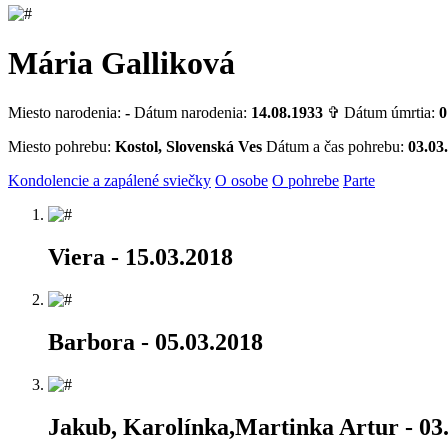
Mária Galliková
Miesto narodenia:
-
Dátum narodenia:
14.08.1933
✞ Dátum úmrtia:
0
Miesto pohrebu:
Kostol, Slovenská Ves
Dátum a čas pohrebu:
03.03
Kondolencie a zapálené sviečky
O osobe
O pohrebe
Parte
Viera
- 15.03.2018
Barbora
- 05.03.2018
Jakub, Karolínka,Martinka Artur
- 03