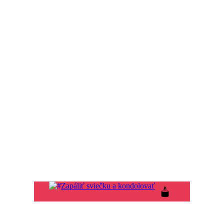
Zapáliť sviečku a kondolovať