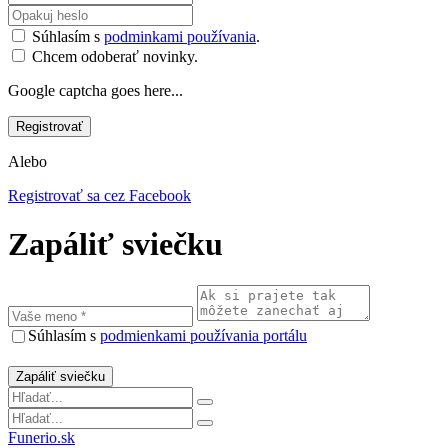
Súhlasím s
podminkami používania
.
Chcem odoberať novinky.
Google captcha goes here...
Alebo
Registrovať sa cez Facebook
Zapáliť sviečku
Súhlasím s
podmienkami používania portálu
Funerio.sk