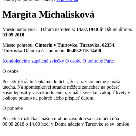
Margita Michalisková
Miesto narodenia:
-
Dátum narodenia:
14.07.1940
✞ Dátum úmrtia:
03.09.2018
Miesto pohrebu:
Cintorín v Turzovke, Turzovka, 02354,
Turzovka
Dátum a čas pohrebu:
06.09.2018 14:00
Kondolencie a zapálené sviečky
O osobe
O pohrebe
Parte
O osobe
Posledný krát tu šepkáme do ticha, že sa raz stretneme je naša
útecha. Na spomienkovej stránke môžete zanechať na počesť
zosnulej osoby vašu kondolenciu, zapáliť sviečku, zakúpiť kvety v
e-shope priamo na pohreb alebo prispieť darom.
O pohrebe
Posledná rozlúčka s našou drahou zosnulou sa uskutoční dňa
06.09.2018 o 14,00 hod. v Dome nádeje v Turzovke so sv .omšou