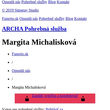
Opustili nás
Pohrebné služby
Blog
Kontakt
© 2019 Stingray Studio
Funerio.sk
Opustili nás
Pohrebné služby
Blog
Kontakt
ARCHA Pohrebná služba
Margita Michalisková
Funerio.sk
/
Opustili nás
/
Margita Michalisková
Zapáliť sviečku a kondolovať
Vstup pre pohrebné služby:
Prihlásiť sa