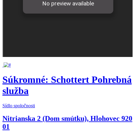
Súkromné: Schottert Pohrebná
služba
Sídlo spoločnosti
Nitrianska 2 (Dom smútku), Hlohovec 920
01