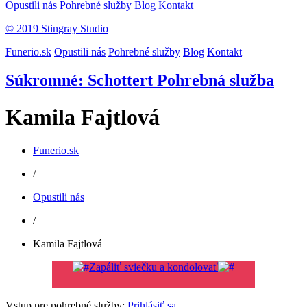
Opustili nás
Pohrebné služby
Blog
Kontakt
© 2019 Stingray Studio
Funerio.sk
Opustili nás
Pohrebné služby
Blog
Kontakt
Súkromné: Schottert Pohrebná služba
Kamila Fajtlová
Funerio.sk
/
Opustili nás
/
Kamila Fajtlová
Zapáliť sviečku a kondolovať
Vstup pre pohrebné služby:
Prihlásiť sa