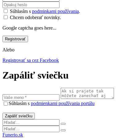
Súhlasím s
podminkami používania
.
Chcem odoberať novinky.
Google captcha goes here...
Alebo
Registrovať sa cez Facebook
Zapáliť sviečku
Súhlasím s
podmienkami používania portálu
Funerio.sk