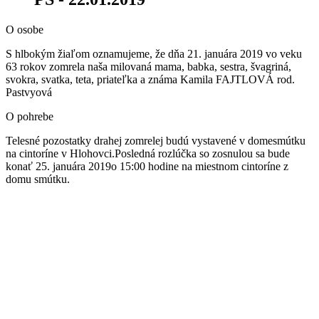
O osobe
S hlbokým žiaľom oznamujeme, že dňa 21. januára 2019 vo veku
63 rokov zomrela naša milovaná mama, babka, sestra, švagriná,
svokra, svatka, teta, priateľka a známa Kamila FAJTLOVÁ rod.
Pastvyová
O pohrebe
Telesné pozostatky drahej zomrelej budú vystavené v domesmútku
na cintoríne v Hlohovci.Posledná rozlúčka so zosnulou sa bude
konať 25. januára 2019o 15:00 hodine na miestnom cintoríne z
domu smútku.