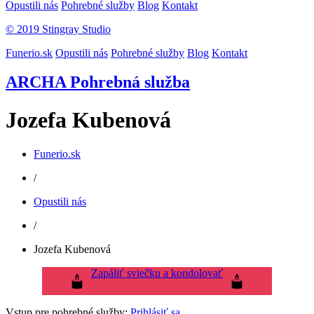
Opustili nás
Pohrebné služby
Blog
Kontakt
© 2019 Stingray Studio
Funerio.sk
Opustili nás
Pohrebné služby
Blog
Kontakt
ARCHA Pohrebná služba
Jozefa Kubenová
Funerio.sk
/
Opustili nás
/
Jozefa Kubenová
Zapáliť sviečku a kondolovať
Vstup pre pohrebné služby:
Prihlásiť sa