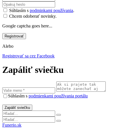
Súhlasím s
podminkami používania
.
Chcem odoberať novinky.
Google captcha goes here...
Alebo
Registrovať sa cez Facebook
Zapáliť sviečku
Súhlasím s
podmienkami používania portálu
Funerio.sk