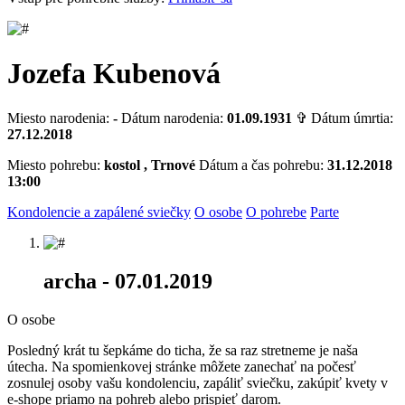
Jozefa Kubenová
Miesto narodenia:
-
Dátum narodenia:
01.09.1931
✞ Dátum úmrtia:
27.12.2018
Miesto pohrebu:
kostol , Trnové
Dátum a čas pohrebu:
31.12.2018
13:00
Kondolencie a zapálené sviečky
O osobe
O pohrebe
Parte
archa
- 07.01.2019
O osobe
Posledný krát tu šepkáme do ticha, že sa raz stretneme je naša
útecha. Na spomienkovej stránke môžete zanechať na počesť
zosnulej osoby vašu kondolenciu, zapáliť sviečku, zakúpiť kvety v
e-shope priamo na pohreb alebo prispieť darom.