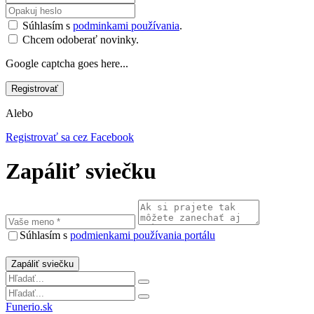
Súhlasím s
podminkami používania
.
Chcem odoberať novinky.
Google captcha goes here...
Alebo
Registrovať sa cez Facebook
Zapáliť sviečku
Súhlasím s
podmienkami používania portálu
Funerio.sk