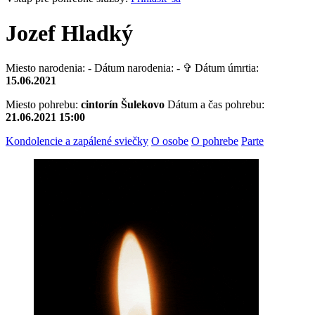
Jozef Hladký
Miesto narodenia:
-
Dátum narodenia:
-
✞ Dátum úmrtia:
15.06.2021
Miesto pohrebu:
cintorín Šulekovo
Dátum a čas pohrebu:
21.06.2021 15:00
Kondolencie a zapálené sviečky
O osobe
O pohrebe
Parte