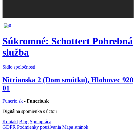
Súkromné: Schottert Pohrebná
služba
Sídlo spoločnosti
Nitrianska 2 (Dom smútku), Hlohovec 920
01
Funerio.sk
-
Funerio.sk
Digitálna spomienka s úctou
Kontakt
Blog
Spolupráca
GDPR
Podmienky používania
Mapa stránok