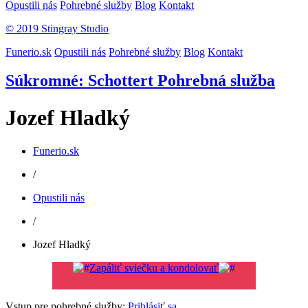
Opustili nás
Pohrebné služby
Blog
Kontakt
© 2019 Stingray Studio
Funerio.sk
Opustili nás
Pohrebné služby
Blog
Kontakt
Súkromné: Schottert Pohrebná služba
Jozef Hladký
Funerio.sk
/
Opustili nás
/
Jozef Hladký
Zapáliť sviečku a kondolovať
Vstup pre pohrebné služby:
Prihlásiť sa