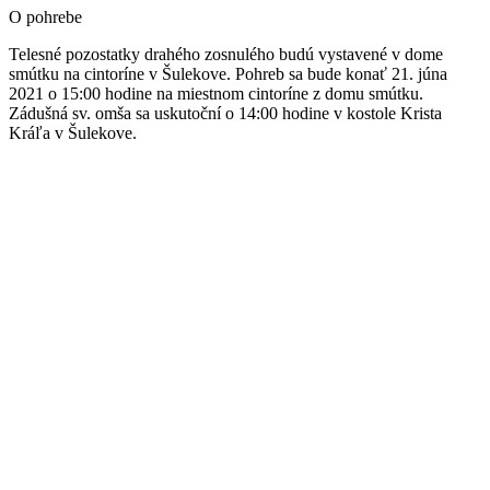
O pohrebe
Telesné pozostatky drahého zosnulého budú vystavené v dome
smútku na cintoríne v Šulekove. Pohreb sa bude konať 21. júna
2021 o 15:00 hodine na miestnom cintoríne z domu smútku.
Zádušná sv. omša sa uskutoční o 14:00 hodine v kostole Krista
Kráľa v Šulekove.