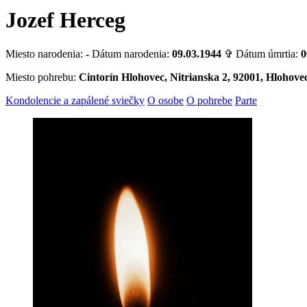
Jozef Herceg
Miesto narodenia:
-
Dátum narodenia:
09.03.1944
✞ Dátum úmrtia:
0
Miesto pohrebu:
Cintorín Hlohovec, Nitrianska 2, 92001, Hlohove
Kondolencie a zapálené sviečky
O osobe
O pohrebe
Parte