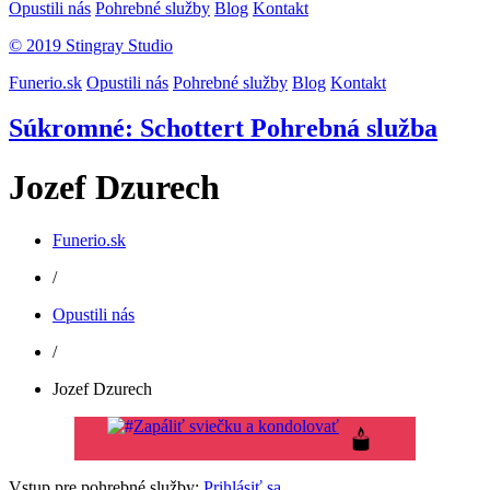
Opustili nás
Pohrebné služby
Blog
Kontakt
© 2019 Stingray Studio
Funerio.sk
Opustili nás
Pohrebné služby
Blog
Kontakt
Súkromné: Schottert Pohrebná služba
Jozef Dzurech
Funerio.sk
/
Opustili nás
/
Jozef Dzurech
Zapáliť sviečku a kondolovať
Vstup pre pohrebné služby:
Prihlásiť sa