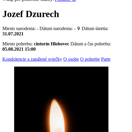
Jozef Dzurech
Miesto narodenia:
-
Dátum narodenia:
-
✞ Dátum úmrtia:
31.07.2021
Miesto pohrebu:
cintorín Hlohovec
Dátum a čas pohrebu:
05.08.2021 15:00
Kondolencie a zapálené sviečky
O osobe
O pohrebe
Parte