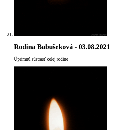
Rodina Babušeková
- 03.08.2021
Úprimnú sústrasť celej rodine