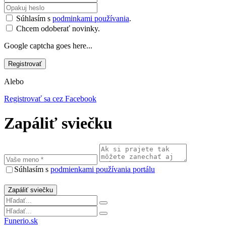
Súhlasím s
podminkami používania
.
Chcem odoberať novinky.
Google captcha goes here...
Alebo
Registrovať sa cez Facebook
Zapáliť sviečku
Súhlasím s
podmienkami používania portálu
Funerio.sk