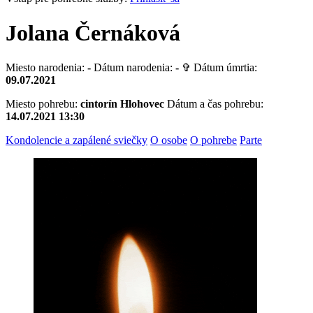
Jolana Černáková
Miesto narodenia:
-
Dátum narodenia:
-
✞ Dátum úmrtia:
09.07.2021
Miesto pohrebu:
cintorín Hlohovec
Dátum a čas pohrebu:
14.07.2021 13:30
Kondolencie a zapálené sviečky
O osobe
O pohrebe
Parte