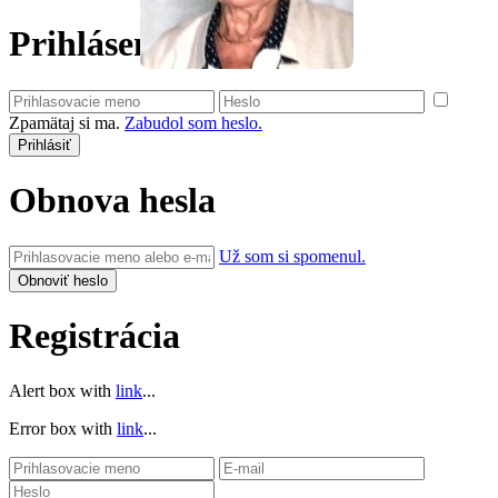
Prihlásenie
Zpamätaj si ma.
Zabudol som heslo.
Obnova hesla
Už som si spomenul.
Registrácia
Alert box with
link
...
Error box with
link
...