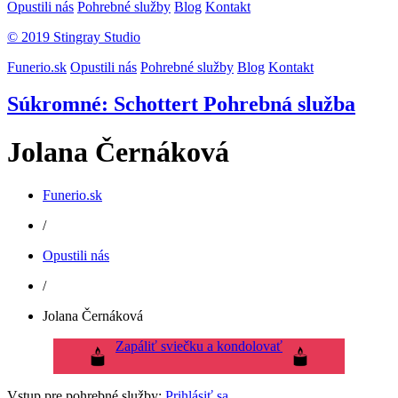
Opustili nás
Pohrebné služby
Blog
Kontakt
© 2019 Stingray Studio
Funerio.sk
Opustili nás
Pohrebné služby
Blog
Kontakt
Súkromné: Schottert Pohrebná služba
Jolana Černáková
Funerio.sk
/
Opustili nás
/
Jolana Černáková
Zapáliť sviečku a kondolovať
Vstup pre pohrebné služby:
Prihlásiť sa