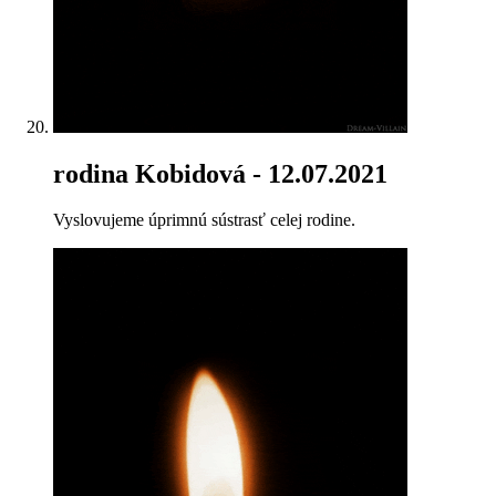
rodina Kobidová
- 12.07.2021
Vyslovujeme úprimnú sústrasť celej rodine.