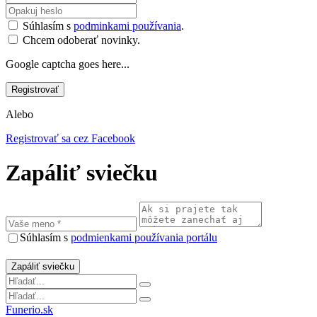
Súhlasím s
podminkami používania
.
Chcem odoberať novinky.
Google captcha goes here...
Alebo
Registrovať sa cez Facebook
Zapáliť sviečku
Súhlasím s
podmienkami používania portálu
Funerio.sk