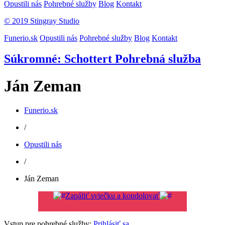
Opustili nás
Pohrebné služby
Blog
Kontakt
© 2019 Stingray Studio
Funerio.sk
Opustili nás
Pohrebné služby
Blog
Kontakt
Súkromné: Schottert Pohrebná služba
Ján Zeman
Funerio.sk
/
Opustili nás
/
Ján Zeman
Zapáliť sviečku a kondolovať
Vstup pre pohrebné služby:
Prihlásiť sa