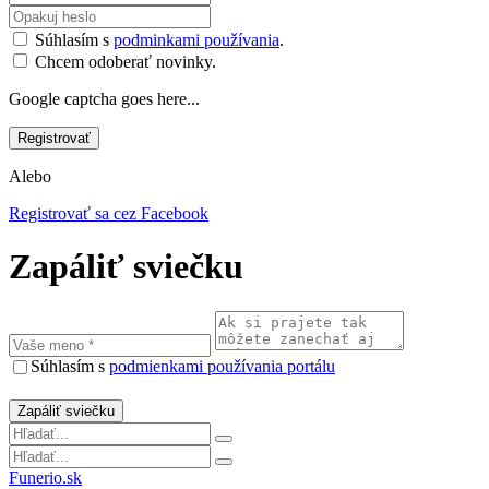
Súhlasím s
podminkami používania
.
Chcem odoberať novinky.
Google captcha goes here...
Alebo
Registrovať sa cez Facebook
Zapáliť sviečku
Súhlasím s
podmienkami používania portálu
Funerio.sk