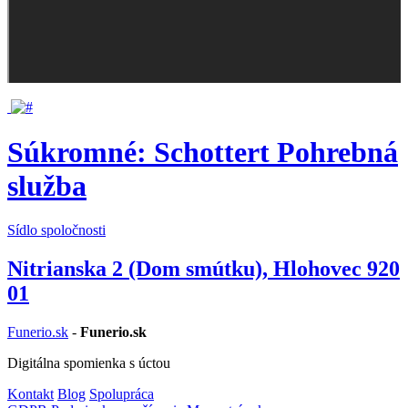
Súkromné: Schottert Pohrebná
služba
Sídlo spoločnosti
Nitrianska 2 (Dom smútku), Hlohovec 920
01
Funerio.sk
-
Funerio.sk
Digitálna spomienka s úctou
Kontakt
Blog
Spolupráca