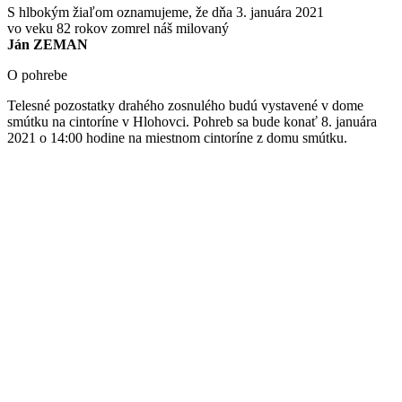
S hlbokým žiaľom oznamujeme, že dňa 3. januára 2021
vo veku 82 rokov zomrel náš milovaný
Ján ZEMAN
O pohrebe
Telesné pozostatky drahého zosnulého budú vystavené v dome
smútku na cintoríne v Hlohovci. Pohreb sa bude konať 8. januára
2021 o 14:00 hodine na miestnom cintoríne z domu smútku.