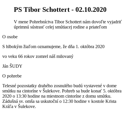
PS Tibor Schottert
- 02.10.2020
V mene Pohrebníctva Tibor Schottert nám dovoľte vyjadriť
úprimnú sústrasť celej smútiacej rodine a priateľom
O osobe
S hlbokým žiaľom oznamujeme, že dňa 1. októbra 2020
vo veku 66 rokov zomrel náš milovaný
Ján ŠUDY
O pohrebe
Telesné pozostatky drahého zosnulého budú vystavené v dome
smútku na cintoríne v Šulekove. Pohreb sa bude konať 5. októbra
2020 o 13:30 hodine na miestnom cintoríne z domu smútku.
Zádušná sv. omša sa uskutoční o 12:30 hodine v kostole Krista
Kráľa v Šulekove.