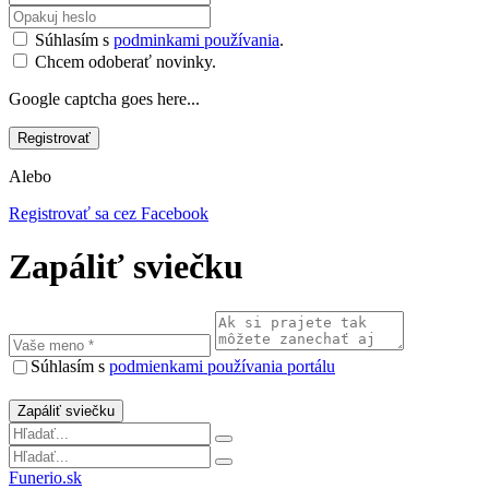
Súhlasím s
podminkami používania
.
Chcem odoberať novinky.
Google captcha goes here...
Alebo
Registrovať sa cez Facebook
Zapáliť sviečku
Súhlasím s
podmienkami používania portálu
Funerio.sk