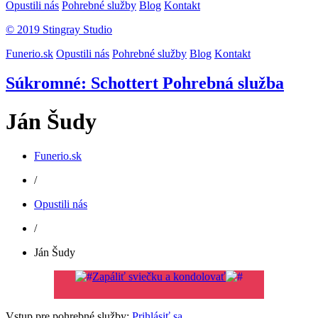
Opustili nás
Pohrebné služby
Blog
Kontakt
© 2019 Stingray Studio
Funerio.sk
Opustili nás
Pohrebné služby
Blog
Kontakt
Súkromné: Schottert Pohrebná služba
Ján Šudy
Funerio.sk
/
Opustili nás
/
Ján Šudy
Zapáliť sviečku a kondolovať
Vstup pre pohrebné služby:
Prihlásiť sa