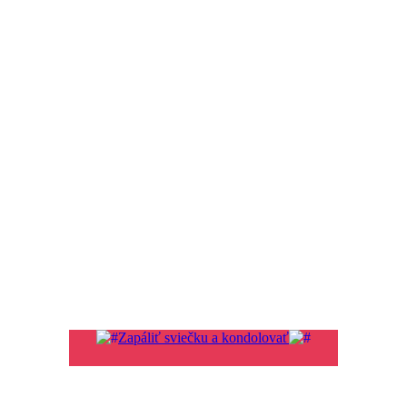
Zapáliť sviečku a kondolovať