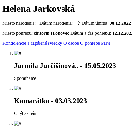
Helena Jarkovská
Miesto narodenia:
-
Dátum narodenia:
-
✞ Dátum úmrtia:
08.12.2022
Miesto pohrebu:
cintorín Hlohovec
Dátum a čas pohrebu:
12.12.202
Kondolencie a zapálené sviečky
O osobe
O pohrebe
Parte
Jarmila Jurčišinová..
- 15.05.2023
Spomíname
Kamarátka
- 03.03.2023
Chýbaš nám