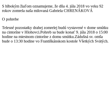
S hlbokým žiaľom oznamujeme, že dňa 4. júla 2018 vo veku 92
rokov zomrela naša milovaná Gabriela CHRENÁKOVÁ
O pohrebe
Telesné pozostatky drahej zomrelej budú vystavené v dome smútku
na cintoríne v Hlohovci.Pohreb sa bude konať 9. júla 2018 o 15:00
hodine na miestnom cintoríne z domu smútku.Zádušná sv. omša
bude o 13:30 hodine vo Františkánskom kostole Všetkých Svätých.