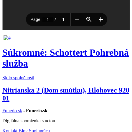
Súkromné: Schottert Pohrebná
služba
Sídlo spoločnosti
Nitrianska 2 (Dom smútku), Hlohovec 920
01
Funerio.sk
-
Funerio.sk
Digitálna spomienka s úctou
Kontakt
Blog
Spolupráca