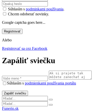
Súhlasím s
podminkami používania
.
Chcem odoberať novinky.
Google captcha goes here...
Alebo
Registrovať sa cez Facebook
Zapáliť sviečku
Súhlasím s
podmienkami používania portálu
Funerio.sk