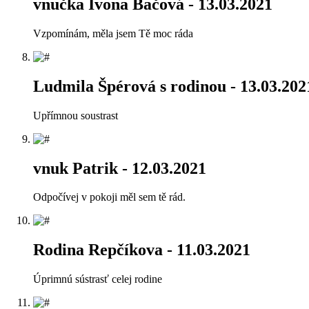
vnučka Ivona Bačová
- 13.03.2021
Vzpomínám, měla jsem Tě moc ráda
Ludmila Špérová s rodinou
- 13.03.202
Upřímnou soustrast
vnuk Patrik
- 12.03.2021
Odpočívej v pokoji měl sem tě rád.
Rodina Repčíkova
- 11.03.2021
Úprimnú sústrasť celej rodine