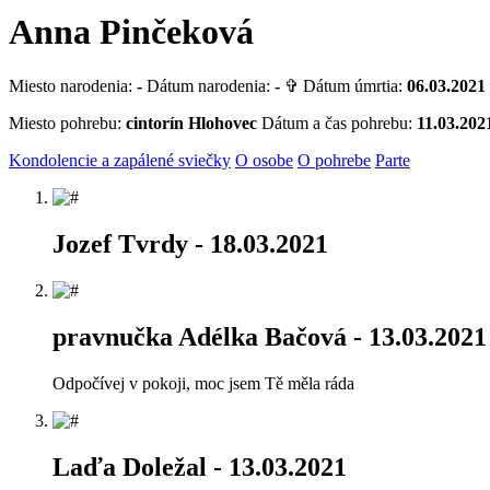
Anna Pinčeková
Miesto narodenia:
-
Dátum narodenia:
-
✞ Dátum úmrtia:
06.03.2021
Miesto pohrebu:
cintorín Hlohovec
Dátum a čas pohrebu:
11.03.202
Kondolencie a zapálené sviečky
O osobe
O pohrebe
Parte
Jozef Tvrdy
- 18.03.2021
pravnučka Adélka Bačová
- 13.03.2021
Odpočívej v pokoji, moc jsem Tě měla ráda
Laďa Doležal
- 13.03.2021