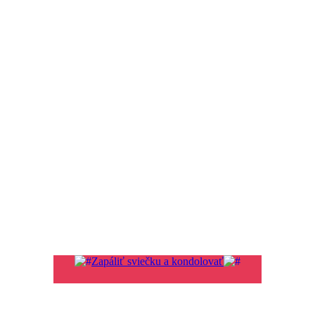
Zapáliť sviečku a kondolovať