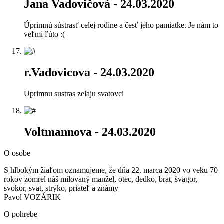
Jana Vadovičová
- 24.03.2020
Úprimnú sústrasť celej rodine a česť jeho pamiatke. Je nám to
veľmi ľúto :(
r.Vadovicova
- 24.03.2020
Uprimnu sustras zelaju svatovci
Voltmannova
- 24.03.2020
O osobe
S hlbokým žiaľom oznamujeme, že dňa 22. marca 2020 vo veku 70
rokov zomrel náš milovaný manžel, otec, dedko, brat, švagor,
svokor, svat, strýko, priateľ a známy
Pavol VOZÁRIK
O pohrebe