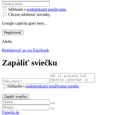
Súhlasím s
podminkami používania
.
Chcem odoberať novinky.
Google captcha goes here...
Alebo
Registrovať sa cez Facebook
Zapáliť sviečku
Súhlasím s
podmienkami používania portálu
Funerio.sk