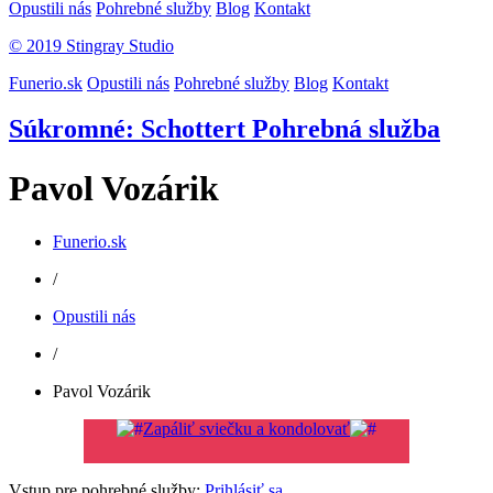
Opustili nás
Pohrebné služby
Blog
Kontakt
© 2019 Stingray Studio
Funerio.sk
Opustili nás
Pohrebné služby
Blog
Kontakt
Súkromné: Schottert Pohrebná služba
Pavol Vozárik
Funerio.sk
/
Opustili nás
/
Pavol Vozárik
Zapáliť sviečku a kondolovať
Vstup pre pohrebné služby:
Prihlásiť sa