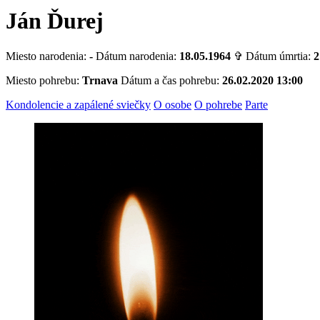
Ján Ďurej
Miesto narodenia:
-
Dátum narodenia:
18.05.1964
✞ Dátum úmrtia:
2
Miesto pohrebu:
Trnava
Dátum a čas pohrebu:
26.02.2020 13:00
Kondolencie a zapálené sviečky
O osobe
O pohrebe
Parte