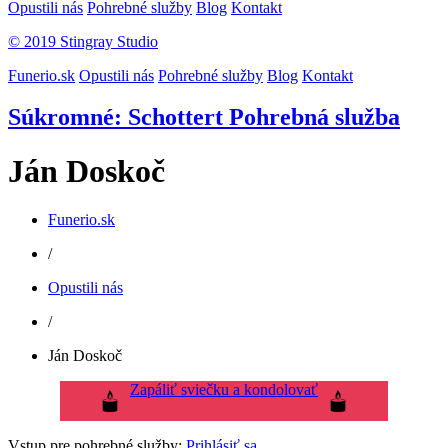
Opustili nás
Pohrebné služby
Blog
Kontakt
© 2019 Stingray Studio
Funerio.sk
Opustili nás
Pohrebné služby
Blog
Kontakt
Súkromné: Schottert Pohrebná služba
Ján Doskoč
Funerio.sk
/
Opustili nás
/
Ján Doskoč
Zapáliť sviečku a kondolovať
Vstup pre pohrebné služby:
Prihlásiť sa