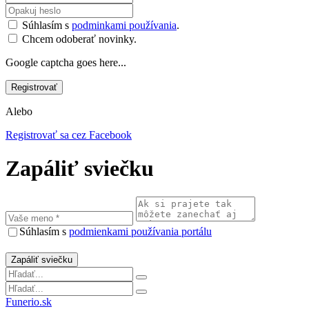
Súhlasím s
podminkami používania
.
Chcem odoberať novinky.
Google captcha goes here...
Alebo
Registrovať sa cez Facebook
Zapáliť sviečku
Súhlasím s
podmienkami používania portálu
Funerio.sk