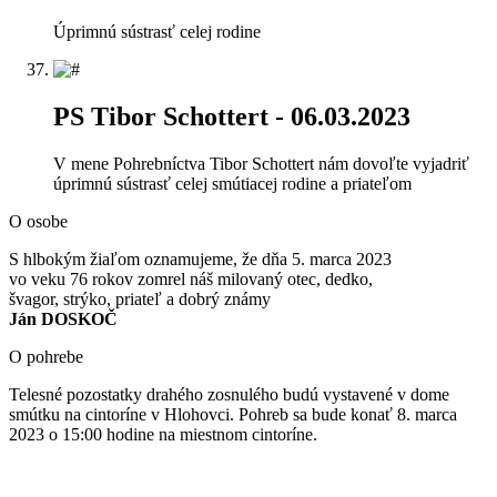
Úprimnú sústrasť celej rodine
PS Tibor Schottert
- 06.03.2023
V mene Pohrebníctva Tibor Schottert nám dovoľte vyjadriť
úprimnú sústrasť celej smútiacej rodine a priateľom
O osobe
S hlbokým žiaľom oznamujeme, že dňa 5. marca 2023
vo veku 76 rokov zomrel náš milovaný otec, dedko,
švagor, strýko, priateľ a dobrý známy
Ján DOSKOČ
O pohrebe
Telesné pozostatky drahého zosnulého budú vystavené v dome
smútku na cintoríne v Hlohovci. Pohreb sa bude konať 8. marca
2023 o 15:00 hodine na miestnom cintoríne.