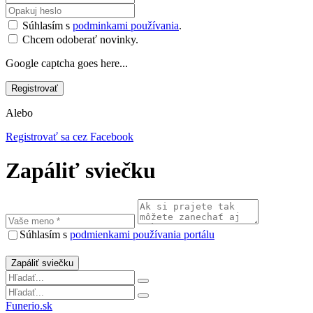
Súhlasím s
podminkami používania
.
Chcem odoberať novinky.
Google captcha goes here...
Alebo
Registrovať sa cez Facebook
Zapáliť sviečku
Súhlasím s
podmienkami používania portálu
Funerio.sk